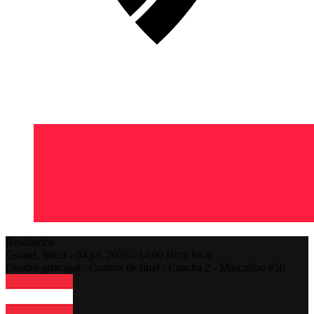
Resultados
Gstaad,
Suiza
-
04 jul. 2026 -
14:00
Hora local
Cuadro principal - Cuartos de final - Cancha 2 - Masculino #50