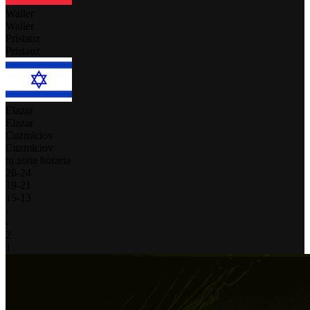
Waller
Waller
Pristauz
Pristauz
Elazar
Elazar
Cuzmiciov
Cuzmiciov
tu zona horaria
26
-
24
19
-
21
15
-
13
-
-
2
1