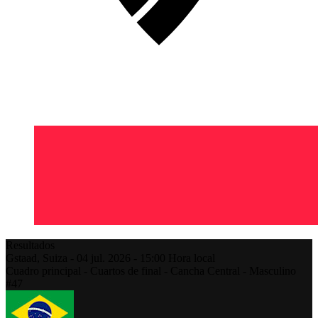
Resultados
Gstaad,
Suiza
-
04 jul. 2026 -
15:00
Hora local
Cuadro principal - Cuartos de final - Cancha Central - Masculino
#47