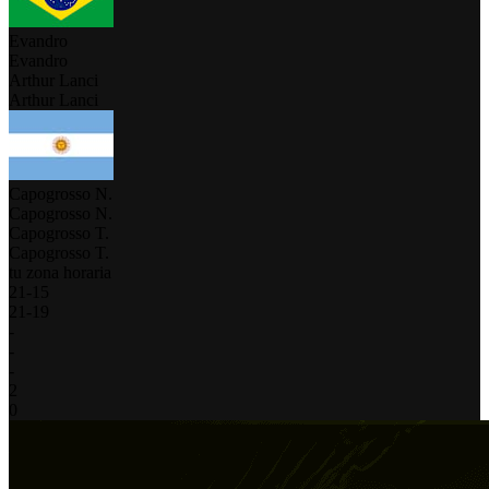
Evandro
Evandro
Arthur Lanci
Arthur Lanci
Capogrosso N.
Capogrosso N.
Capogrosso T.
Capogrosso T.
tu zona horaria
21
-
15
21
-
19
-
-
-
2
0