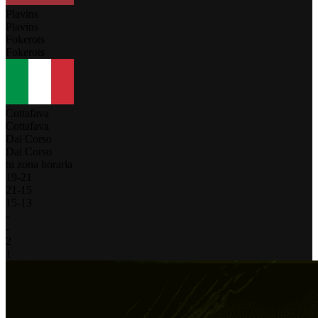
Plavins
Plavins
Fokerots
Fokerots
Cottafava
Cottafava
Dal Corso
Dal Corso
tu zona horaria
19
-
21
21
-
15
15
-
13
-
-
2
1