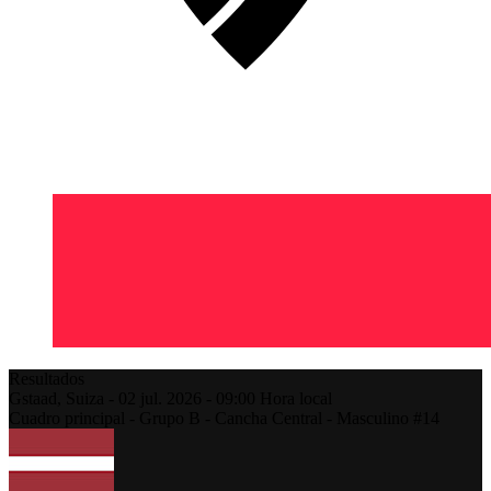
Resultados
Gstaad,
Suiza
-
02 jul. 2026 -
09:00
Hora local
Cuadro principal - Grupo B - Cancha Central - Masculino #14