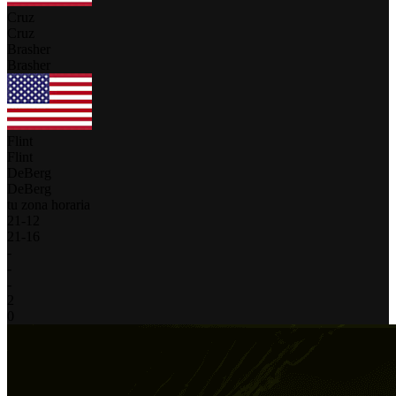
Cruz
Cruz
Brasher
Brasher
Flint
Flint
DeBerg
DeBerg
tu zona horaria
21
-
12
21
-
16
-
-
-
2
0