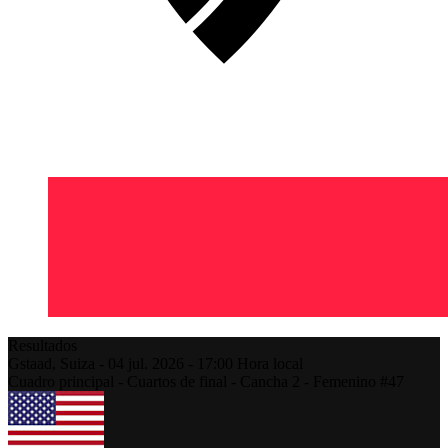
Resultados
Gstaad,
Suiza
-
04 jul. 2026 -
17:00
Hora local
Cuadro principal - Cuartos de final - Cancha 2 - Femenino #47