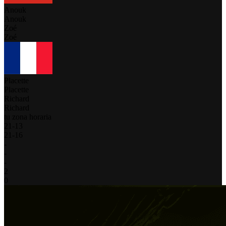
Anouk
Anouk
Zoé
Zoé
Placette
Placette
Richard
Richard
tu zona horaria
21
-
13
21
-
16
-
-
-
2
0