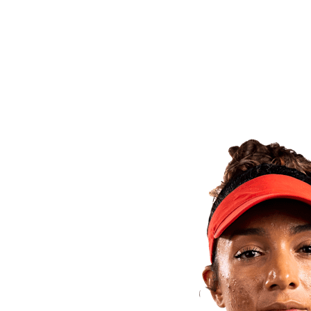
Volver al inicio del BPT
Dónde ver
Equipos
Calendario y resultados
Posiciones
Estadísticas
Competición
Noticias