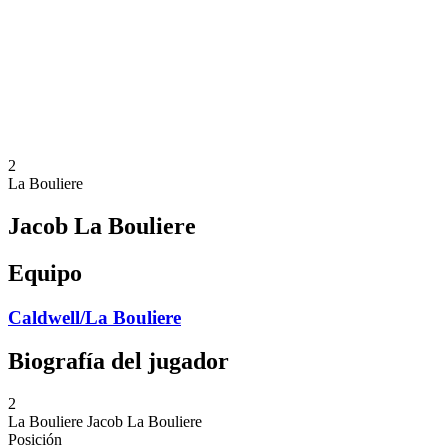
Volver al inicio del BPT
Dónde ver
Equipos
Calendario y resultados
Posiciones
Estadísticas
Competición
Noticias
2
La Bouliere
Jacob La Bouliere
Equipo
Caldwell/La Bouliere
Biografía del jugador
2
La Bouliere
Jacob La Bouliere
Posición