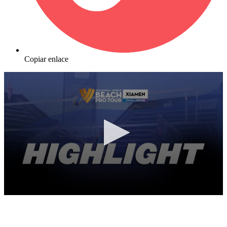
Copiar enlace
0
seconds
of
10