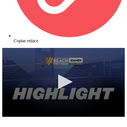
Copiar enlace
0
seconds