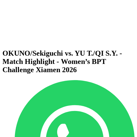
Volver al inicio del BPT
Dónde ver
Equipos
Calendario y resultados
Posiciones
Estadísticas
Competición
Noticias
OKUNO/Sekiguchi vs. YU T./QI S.Y. -
Match Highlight - Women’s BPT
Challenge Xiamen 2026