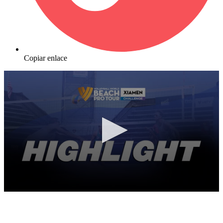
Copiar enlace
0
seconds
of
10