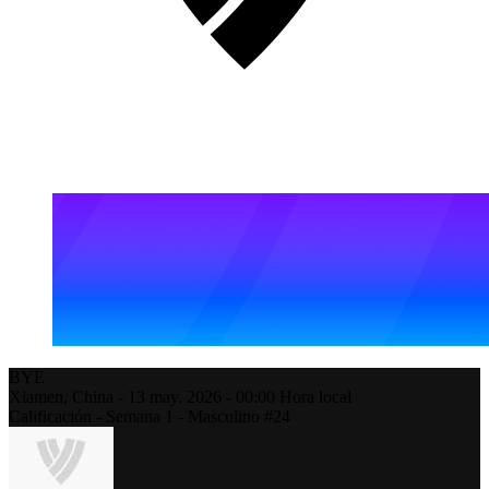
BYE
Xiamen,
China
-
13 may. 2026 -
00:00
Hora local
Calificación - Semana 1 - Masculino #24