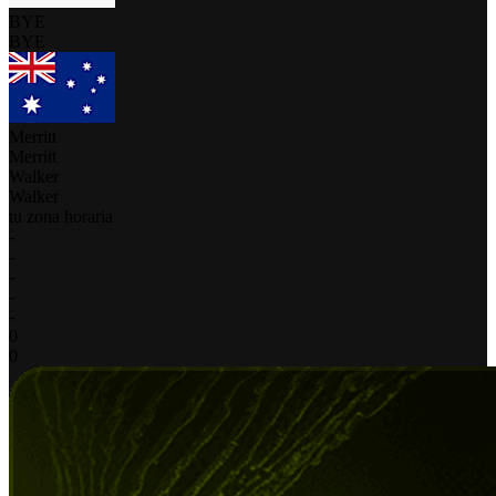
BYE
BYE
Merritt
Merritt
Walker
Walker
tu zona horaria
-
-
-
-
-
0
0