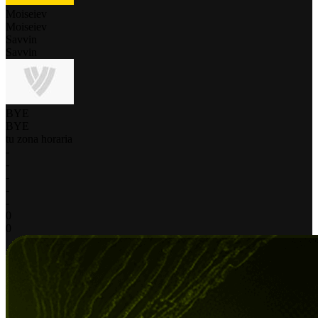
Moiseiev
Moiseiev
Savvin
Savvin
BYE
BYE
tu zona horaria
-
-
-
-
-
0
0