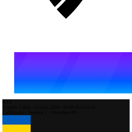
BYE
Xiamen,
China
-
13 may. 2026 -
00:00
Hora local
Calificación - Semana 1 - Masculino #9