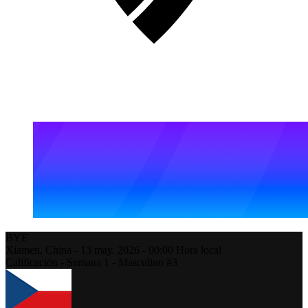
BYE
Xiamen,
China
-
13 may. 2026 -
00:00
Hora local
Calificación - Semana 1 - Masculino #3