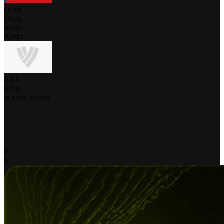
Oliva
Oliva
Kurka
Kurka
BYE
BYE
tu zona horaria
-
-
-
-
-
0
0