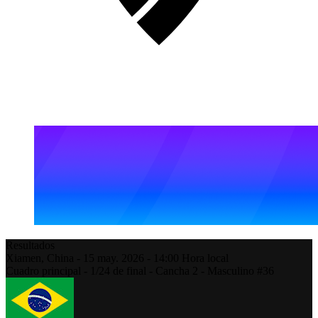
Resultados
Xiamen,
China
-
15 may. 2026 -
14:00
Hora local
Cuadro principal - 1/24 de final - Cancha 2 - Masculino #36