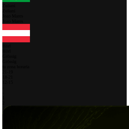
Zuliani
Zuliani
Joao Mares
Joao Mares
Hörl
Hörl
Grössig
Grössig
tu zona horaria
21
-
19
18
-
21
12
-
15
-
-
1
2