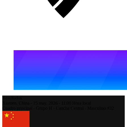
Resultados
Xiamen,
China
-
15 may. 2026 -
11:00
Hora local
Cuadro principal - Grupo H - Cancha Central - Masculino #32