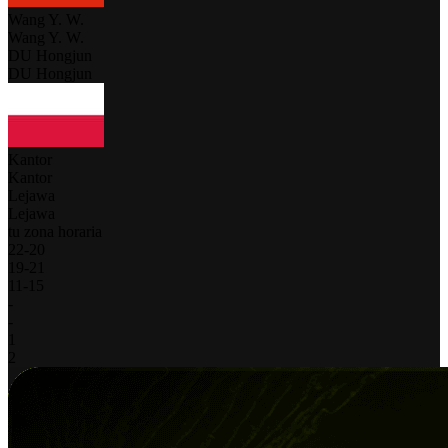
Wang Y. W.
Wang Y. W.
DU Hongjun
DU Hongjun
Kantor
Kantor
Lejawa
Lejawa
tu zona horaria
22
-
20
19
-
21
11
-
15
-
-
1
2