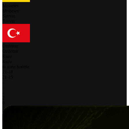
Moiseiev
Moiseiev
Savvin
Savvin
Özdemir
Özdemir
Kuru
Kuru
tu zona horaria
21
-
18
21
-
15
-
-
-
2
0