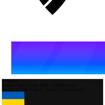
Resultados
Xiamen,
China
-
15 may. 2026 -
11:00
Hora local
Cuadro principal - Grupo E - Cancha 4 - Masculino #26