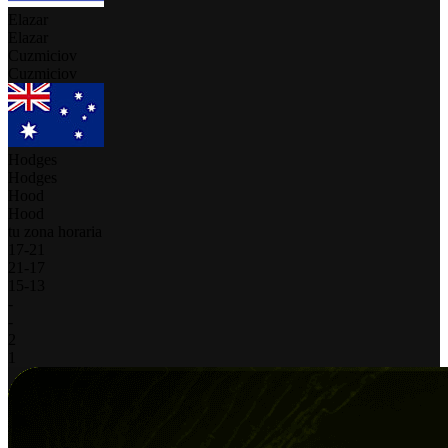
Elazar
Elazar
Cuzmiciov
Cuzmiciov
Hodges
Hodges
Hood
Hood
tu zona horaria
17
-
21
21
-
17
15
-
13
-
-
2
1