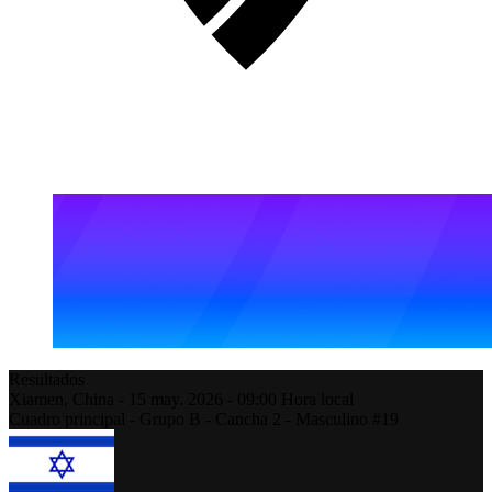
Resultados
Xiamen,
China
-
15 may. 2026 -
09:00
Hora local
Cuadro principal - Grupo B - Cancha 2 - Masculino #19