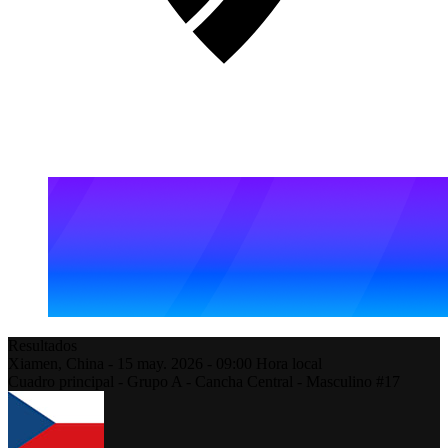
Resultados
Xiamen,
China
-
15 may. 2026 -
09:00
Hora local
Cuadro principal - Grupo A - Cancha Central - Masculino #17