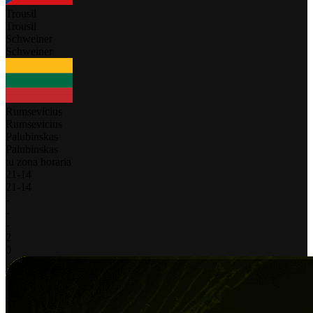
Trousil
Trousil
Schweiner
Schweiner
Rumsevicius
Rumsevicius
Palubinskas
Palubinskas
tu zona horaria
21
-
14
21
-
14
-
-
-
2
0