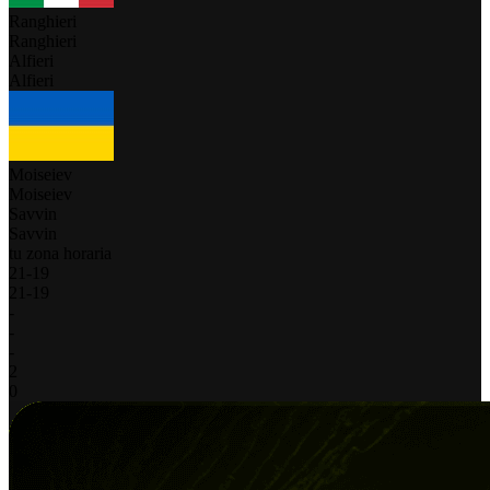
Ranghieri
Ranghieri
Alfieri
Alfieri
Moiseiev
Moiseiev
Savvin
Savvin
tu zona horaria
21
-
19
21
-
19
-
-
-
2
0