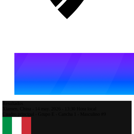
Resultados
Xiamen,
China
-
14 may. 2026 -
13:30
Hora local
Cuadro principal - Grupo E - Cancha 1 - Masculino #9