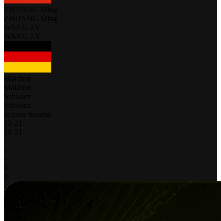
ZHUANG Ming
ZHUANG Ming
WANG J.Y.
WANG J.Y.
Maidhof
Maidhof
Schwarz
Schwarz
tu zona horaria
13
-
21
16
-
21
-
-
-
0
2