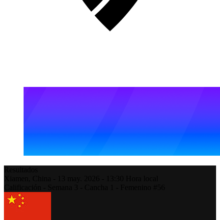
Resultados
Xiamen,
China
-
13 may. 2026 -
13:30
Hora local
Calificación - Semana 3 - Cancha 1 - Femenino #56