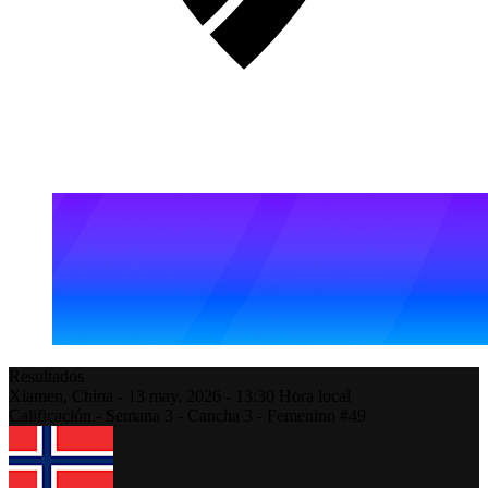
Resultados
Xiamen,
China
-
13 may. 2026 -
13:30
Hora local
Calificación - Semana 3 - Cancha 3 - Femenino #49