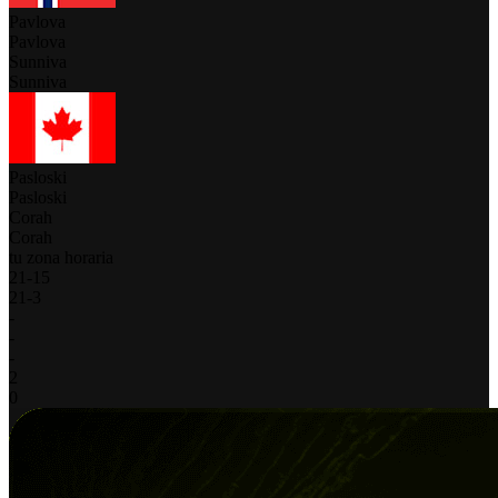
Pavlova
Pavlova
Sunniva
Sunniva
Pasloski
Pasloski
Corah
Corah
tu zona horaria
21
-
15
21
-
3
-
-
-
2
0