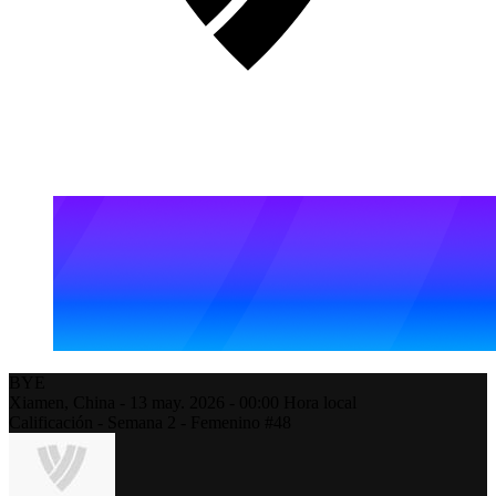
BYE
Xiamen,
China
-
13 may. 2026 -
00:00
Hora local
Calificación - Semana 2 - Femenino #48