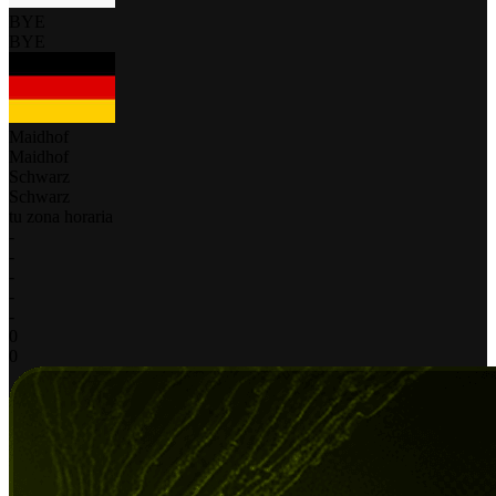
BYE
BYE
Maidhof
Maidhof
Schwarz
Schwarz
tu zona horaria
-
-
-
-
-
0
0