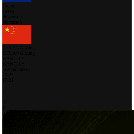
Green
Green
Stevenson
Stevenson
ZHUANG Ming
ZHUANG Ming
WANG J.Y.
WANG J.Y.
tu zona horaria
20
-
22
17
-
21
-
-
-
0
2