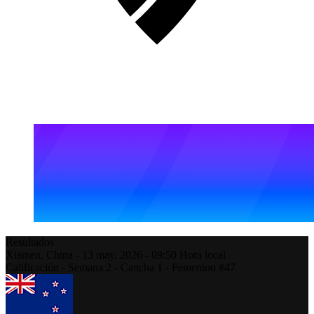
Resultados
Xiamen,
China
-
13 may. 2026 -
09:50
Hora local
Calificación - Semana 2 - Cancha 1 - Femenino #47