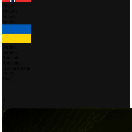
Pavlova
Pavlova
Sunniva
Sunniva
Serdiuk
Serdiuk
Romaniuk
Romaniuk
tu zona horaria
20
-
22
18
-
21
-
-
-
0
2