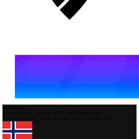
Resultados
Xiamen,
China
-
14 may. 2026 -
16:30
Hora local
Cuadro principal - Grupo H - Cancha 3 - Femenino #31