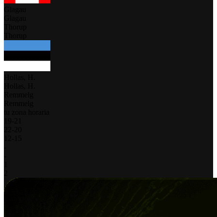
Glagau
Glagau
Thorup
Thorup
Hollas, H.
Hollas, H.
Remmelg
Remmelg
tu zona horaria
19
-
21
22
-
20
12
-
15
-
-
1
2