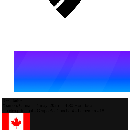
Resultados
Xiamen,
China
-
14 may. 2026 -
14:30
Hora local
Cuadro principal - Grupo A - Cancha 4 - Femenino #18