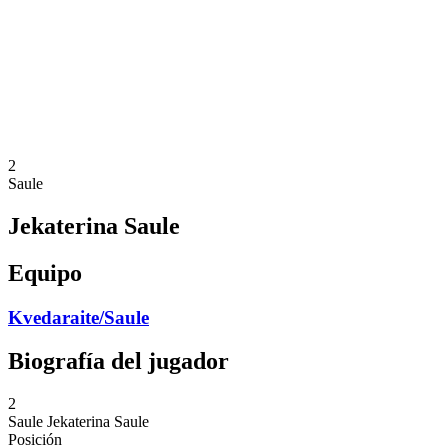
Volver al inicio del BPT
Dónde ver
Equipos
Calendario y resultados
Posiciones
Estadísticas
Competición
Noticias
2
Saule
Jekaterina Saule
Equipo
Kvedaraite/Saule
Biografía del jugador
2
Saule
Jekaterina Saule
Posición