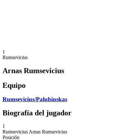
Volver al inicio del BPT
Dónde ver
Equipos
Calendario y resultados
Posiciones
Estadísticas
Competición
Noticias
1
Rumsevicius
Arnas Rumsevicius
Equipo
Rumsevicius/Palubinskas
Biografía del jugador
1
Rumsevicius
Arnas Rumsevicius
Posición