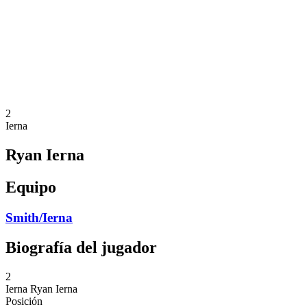
Volver al inicio del BPT
Dónde ver
Equipos
Calendario y resultados
Posiciones
Estadísticas
Competición
Noticias
2
Ierna
Ryan Ierna
Equipo
Smith/Ierna
Biografía del jugador
2
Ierna
Ryan Ierna
Posición