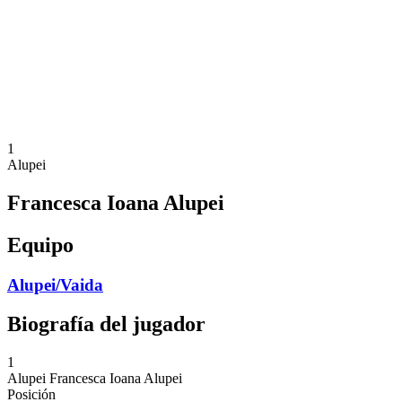
Volver al inicio del BPT
Dónde ver
Equipos
Calendario y resultados
Posiciones
Estadísticas
Competición
Noticias
1
Alupei
Francesca Ioana Alupei
Equipo
Alupei/Vaida
Biografía del jugador
1
Alupei
Francesca Ioana Alupei
Posición