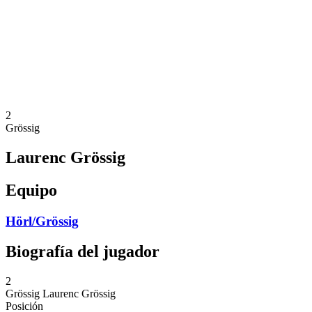
Volver al inicio del BPT
Dónde ver
Equipos
Calendario y resultados
Posiciones
Estadísticas
Competición
Noticias
2
Grössig
Laurenc Grössig
Equipo
Hörl/Grössig
Biografía del jugador
2
Grössig
Laurenc Grössig
Posición