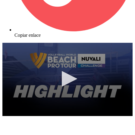
Copiar enlace
0
seconds
of
10