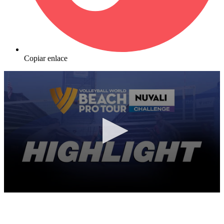
Copiar enlace
0
seconds
of
10