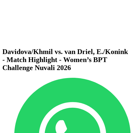
Volver al inicio del BPT
Dónde ver
Equipos
Calendario y resultados
Posiciones
Estadísticas
Competición
Noticias
Davidova/Khmil vs. van Driel, E./Konink
- Match Highlight - Women’s BPT
Challenge Nuvali 2026