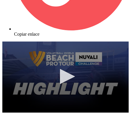
Copiar enlace
0
seconds
of
10