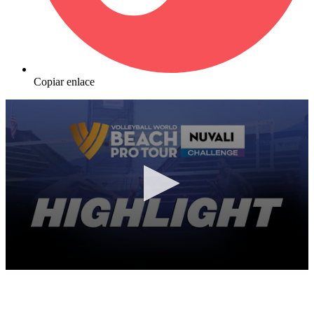
Copiar enlace
0
seconds
of
3