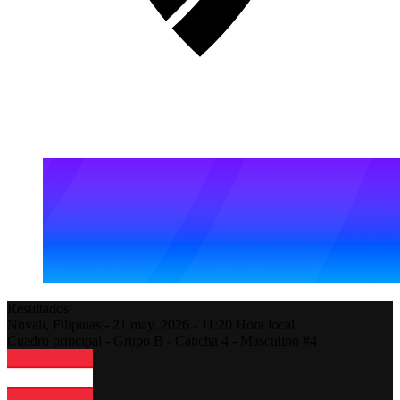
Resultados
Nuvali,
Filipinas
-
21 may. 2026 -
11:20
Hora local
Cuadro principal - Grupo B - Cancha 4 - Masculino #4