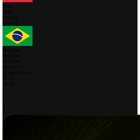
Hörl
Hörl
Grössig
Grössig
Henrique
Henrique
Manaus
Manaus
tu zona horaria
17
-
21
16
-
21
-
-
-
0
2