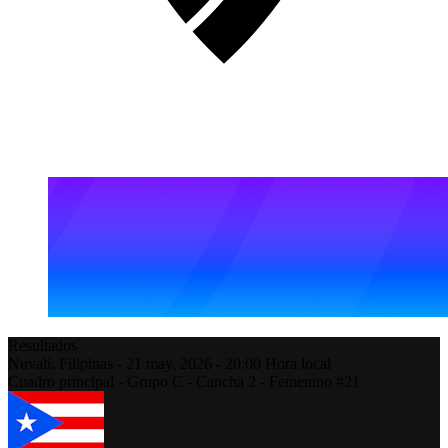
Resultados
Nuvali,
Filipinas
-
21 may. 2026 -
20:00
Hora local
Cuadro principal - Grupo C - Cancha 2 - Femenino #21