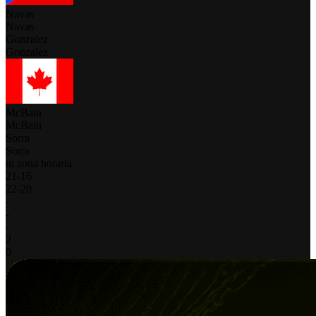
Navas
Navas
Gonzalez
Gonzalez
McBain
McBain
Sorra
Sorra
tu zona horaria
21
-
16
22
-
20
-
-
-
2
0