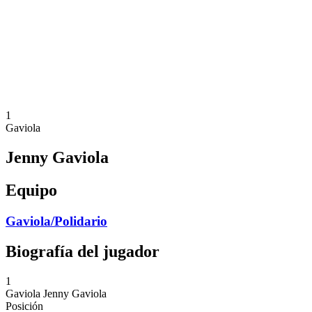
Volver al inicio del BPT
Dónde ver
Equipos
Calendario y resultados
Posiciones
Estadísticas
Competición
Noticias
1
Gaviola
Jenny Gaviola
Equipo
Gaviola/Polidario
Biografía del jugador
1
Gaviola
Jenny Gaviola
Posición