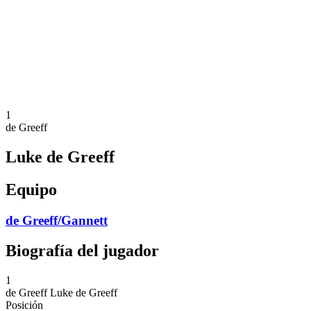
Volver al inicio del BPT
Dónde ver
Equipos
Calendario y resultados
Posiciones
Estadísticas
Competición
Noticias
1
de Greeff
Luke de Greeff
Equipo
de Greeff/Gannett
Biografía del jugador
1
de Greeff
Luke de Greeff
Posición