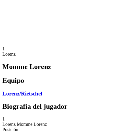
Volver al inicio del BPT
Dónde ver
Equipos
Calendario y resultados
Posiciones
Estadísticas
Competición
Noticias
1
Lorenz
Momme Lorenz
Equipo
Lorenz/Rietschel
Biografía del jugador
1
Lorenz
Momme Lorenz
Posición