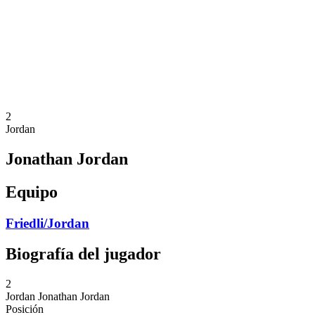
Volver al inicio del BPT
Dónde ver
Equipos
Calendario y resultados
Posiciones
Estadísticas
Competición
Noticias
2
Jordan
Jonathan Jordan
Equipo
Friedli/Jordan
Biografía del jugador
2
Jordan
Jonathan Jordan
Posición