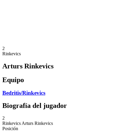
Volver al inicio del BPT
Dónde ver
Equipos
Calendario y resultados
Posiciones
Estadísticas
Competición
Noticias
2
Rinkevics
Arturs Rinkevics
Equipo
Bedritis/Rinkevics
Biografía del jugador
2
Rinkevics
Arturs Rinkevics
Posición