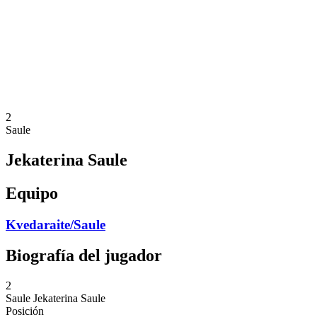
Volver al inicio del BPT
Dónde ver
Equipos
Calendario y resultados
Posiciones
Estadísticas
Competición
Noticias
2
Saule
Jekaterina Saule
Equipo
Kvedaraite/Saule
Biografía del jugador
2
Saule
Jekaterina Saule
Posición