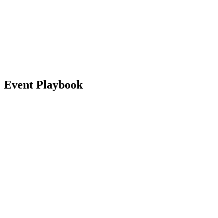
Volver al inicio del BPT
Dónde ver
Equipos
Calendario y resultados
Posiciones
Estadísticas
Competición
Noticias
Event Playbook