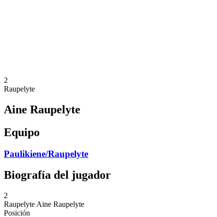
Volver al inicio del BPT
Dónde ver
Equipos
Calendario y resultados
Posiciones
Estadísticas
Competición
Noticias
2
Raupelyte
Aine Raupelyte
Equipo
Paulikiene/Raupelyte
Biografía del jugador
2
Raupelyte
Aine Raupelyte
Posición