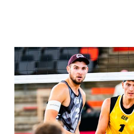
Volver al inicio del BPT
Dónde ver
Equipos
Calendario y resultados
Posiciones
Estadísticas
Competición
Noticias