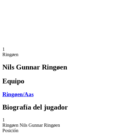
Volver al inicio del BPT
Dónde ver
Equipos
Calendario y resultados
Posiciones
Estadísticas
Competición
Noticias
1
Ringøen
Nils Gunnar Ringøen
Equipo
Ringøen/Aas
Biografía del jugador
1
Ringøen
Nils Gunnar Ringøen
Posición