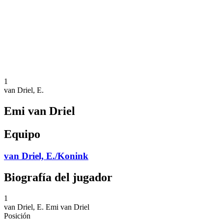
Volver al inicio del BPT
Dónde ver
Equipos
Calendario y resultados
Posiciones
Estadísticas
Competición
Noticias
1
van Driel, E.
Emi van Driel
Equipo
van Driel, E./Konink
Biografía del jugador
1
van Driel, E.
Emi van Driel
Posición