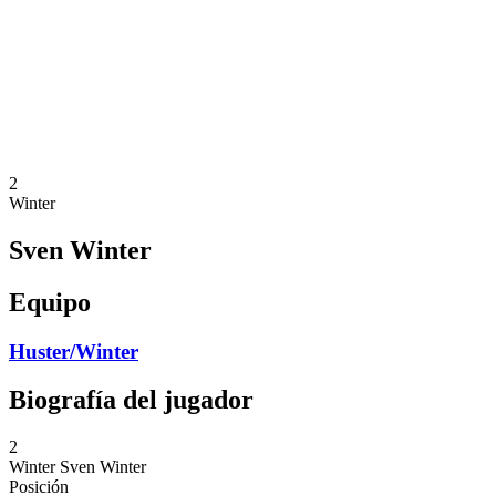
Volver al inicio del BPT
Dónde ver
Equipos
Calendario y resultados
Posiciones
Estadísticas
Competición
Noticias
2
Winter
Sven Winter
Equipo
Huster/Winter
Biografía del jugador
2
Winter
Sven Winter
Posición