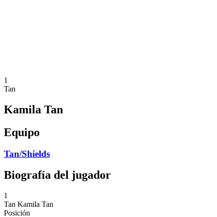
Volver al inicio del BPT
Dónde ver
Equipos
Calendario y resultados
Posiciones
Estadísticas
Competición
Noticias
1
Tan
Kamila Tan
Equipo
Tan/Shields
Biografía del jugador
1
Tan
Kamila Tan
Posición